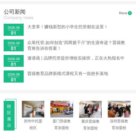
2天前
·绍兴常先生申请获取加盟资料
公司新闻
2天前
·周口马先生申请获取加盟资料
Company news
2天前
·济南刘女士申请获取加盟资料
大变革！赚钱新型的小学生托管都在这里！
2026-08
01
1小时前
·湖州陈先生申请获取加盟资料
1小时前
·扬州挽先生申请获取加盟资料
众筹托管,如何创造“四两拨千斤”的生源奇迹？晋级教
2026-08
育将告诉你答案！
01
1小时前
·大同李先生申请获取加盟资料
2小时前
·苏州李女士申请获取加盟资料
邀请函 | 品牌托管提价增收实操班，正在火热报名中
2026-08
01
2小时前
·邢台余先生申请获取加盟资料
4小时前
·成都王女士申请获取加盟资料
晋级教育品牌新模式课程又有一批校长落地
2026-08
01
7小时前
·洛阳程先生申请获取加盟资料
校
区
展
郑州中托盟
圳晋级教
厦门晋级教
深圳晋级教
重庆晋级教
示
校区
育加盟校
育加盟校
育加盟校
育加盟校