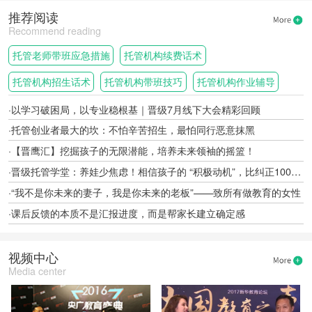
推荐阅读
Recommend reading
托管老师带班应急措施
托管机构续费话术
托管机构招生话术
托管机构带班技巧
托管机构作业辅导
开学季
晋级大会·南宁站
托管机构转型
一老一小融合托管
·以学习破困局，以专业稳根基｜晋级7月线下大会精彩回顾
·托管创业者最大的坎：不怕辛苦招生，最怕同行恶意抹黑
·【晋鹰汇】挖掘孩子的无限潜能，培养未来领袖的摇篮！
·晋级托管学堂：养娃少焦虑！相信孩子的 “积极动机”，比纠正100个缺点更重要
·“我不是你未来的妻子，我是你未来的老板”——致所有做教育的女性
·课后反馈的本质不是汇报进度，而是帮家长建立确定感
视频中心
Media center