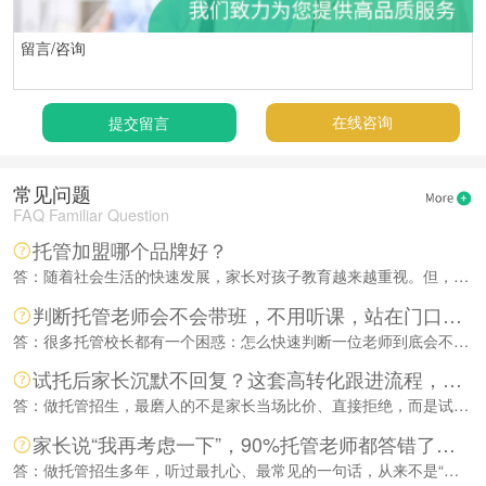
在线咨询
常见问题
FAQ Familiar Question
托管加盟哪个品牌好？
答：随着社会生活的快速发展，家长对孩子教育越来越重视。但，很多家长工作繁忙，并没有太多的时间陪伴和教育孩子。如何能够让孩子多锻炼，在玩耍中学习，给孩子报名一个托管学校就是不错的选择。
判断托管老师会不会带班，不用听课，站在门口看一眼就懂
答：很多托管校长都有一个困惑：怎么快速判断一位老师到底会不会带班、能不能带好班？其实根本不用长时间听课、不用观察一周，更不用等家长反馈...
试托后家长沉默不回复？这套高转化跟进流程，告别内耗丢单
答：做托管招生，最磨人的不是家长当场比价、直接拒绝，而是试托体验一切顺利，孩子全程开心适应，家长态度温和有礼，试完却彻底失联。微信发消...
家长说“我再考虑一下”，90%托管老师都答错了！零反感逼单话术，直接套用
答：做托管招生多年，听过最扎心、最常见的一句话，从来不是“太贵了”“不需要”，而是轻飘飘的一句：“我再考虑一下。”绝大多数前台、咨询师...