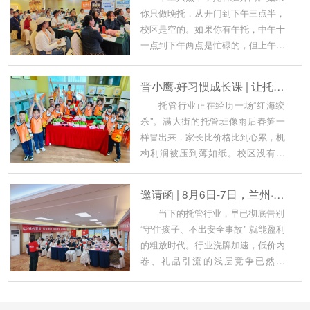
你只做晚托，从开门到下午三点半，
校区是空的。如果你有午托，中午十
一点到下午两点是忙碌的，但上午到
十一点...
晋小鹰·好习惯成长课 | 让托管不只是托管
托管行业正在经历一场“红海绞
杀”。满大街的托管班像雨后春笋一
样冒出来，家长比价格比到心累，机
构利润被压到薄如纸。校区没有特
色，家长...
邀请函 | 8月6日-7日，兰州·武汉·郑州三站同开——晋级高效带班全攻略，等你来
当下的托管行业，早已彻底告别
“守住孩子、不出安全事故” 就能盈利
的粗放时代。行业洗牌加速，低价内
卷、礼品引流的浅层竞争已然失
效，...