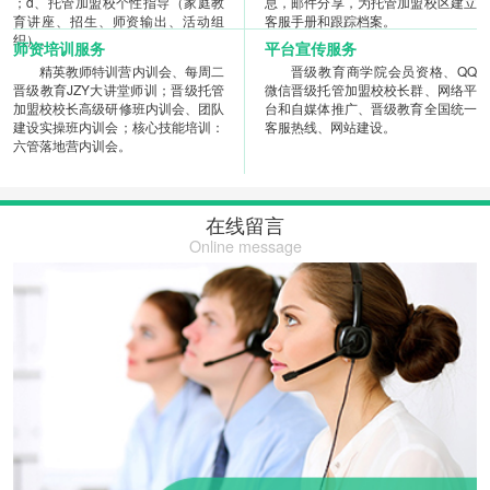
；d、托管加盟校个性指导（家庭教
息，邮件分享，为托管加盟校区建立
育讲座、招生、师资输出、活动组
客服手册和跟踪档案。
织）。
师资培训服务
平台宣传服务
精英教师特训营内训会、每周二
晋级教育商学院会员资格、QQ
晋级教育JZY大讲堂师训；晋级托管
微信晋级托管加盟校校长群、网络平
加盟校校长高级研修班内训会、团队
台和自媒体推广、晋级教育全国统一
建设实操班内训会；核心技能培训：
客服热线、网站建设。
六管落地营内训会。
在线留言
Online message