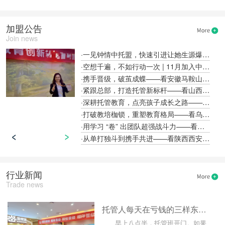
加盟公告
Join news
·一见钟情中托盟，快速引进让她生源爆满!
·空想千遍，不如行动一次 | 11月加入中托盟，托管创业即刻启航
·携手晋级，破茧成蝶——看安徽马鞍山孙洋校长的中托盟故事
·紧跟总部，打造托管新标杆——看山西晋中闫赟校长的中托盟故事
·深耕托管教育，点亮孩子成长之路——看湖北荆门魏莹校长的中托盟故事
·打破教培枷锁，重塑教育格局——看乌鲁木齐天山区佟雪晶校长的中托盟故事
·用学习 “卷” 出团队超强战斗力——看贵州遵义朱民丰校长的中托盟故事
·从单打独斗到携手共进——看陕西西安高乐校长的中托盟故事
行业新闻
Trade news
托管人每天在亏钱的三样东西，很多人还没发现！
早上八点半，托管班开门。如果