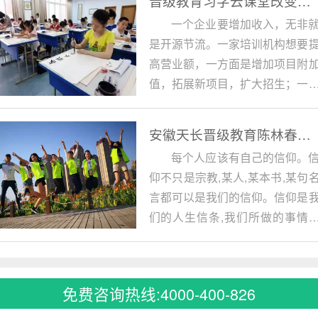
晋级教育习字云课堂改变书法培训格局
一个企业要增加收入，无非
是开源节流。一家培训机构想要
高营业额，一方面是增加项目附
值，拓展新项目，扩大招生；一
面是降低教学和运营成本，提升
有资源运转效率。
安徽天长晋级教育陈林春老师今日感动
每个人应该有自己的信仰。
仰不只是宗教,某人,某本书,某句
言都可以是我们的信仰。信仰是
们的人生信条,我们所做的事情
是为了自己的信仰或是接近它。
史长河中和各影视作品中都有无
追求它的人。拥有信仰的人，才
免费咨询热线:4000-400-826
更加珍惜人生的幸福与不易。