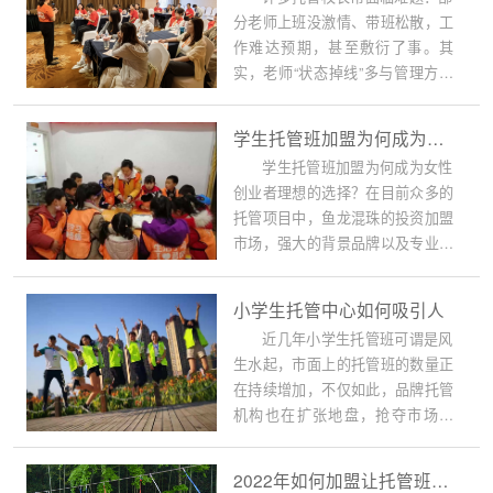
分老师上班没激情、带班松散，工
作难达预期，甚至敷衍了事。其
实，老师“状态掉线”多与管理方式
有关，过度管控...
学生托管班加盟为何成为女性创业者理想的选择
学生托管班加盟为何成为女性
创业者理想的选择？在目前众多的
托管项目中，鱼龙混珠的投资加盟
市场，强大的背景品牌以及专业化
运营优势，将带领加盟者们一起斩
获这个行业的巨大利益，为更多家
小学生托管中心如何吸引人
庭作出奉献。
近几年小学生托管班可谓是风
生水起，市面上的托管班的数量正
在持续增加，不仅如此，品牌托管
机构也在扩张地盘，抢夺市场资
源。但是，不少托管班经营者在开
班之后多多少少都会碰到一些问
2022年如何加盟让托管班形成自己独特的优势
题，例如：招生难、管理乱等。那