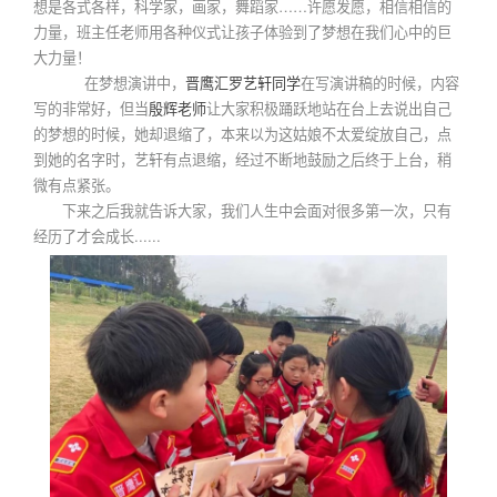
想是各式各样，科学家，画家，舞蹈家……许愿发愿，相信相信的
力量，班主任老师用各种仪式让孩子体验到了梦想在我们心中的巨
大力量！
在梦想演讲中，
晋鹰汇罗艺轩同学
在写演讲稿的时候，内容
写的非常好，但当
殷辉老师
让大家积极踊跃地站在台上去说出自己
的梦想的时候，她却退缩了，本来以为这姑娘不太爱绽放自己，点
到她的名字时，艺轩有点退缩，经过不断地鼓励之后终于上台，稍
微有点紧张。
下来之后我就告诉大家，我们人生中会面对很多第一次，只有
经历了才会成长......