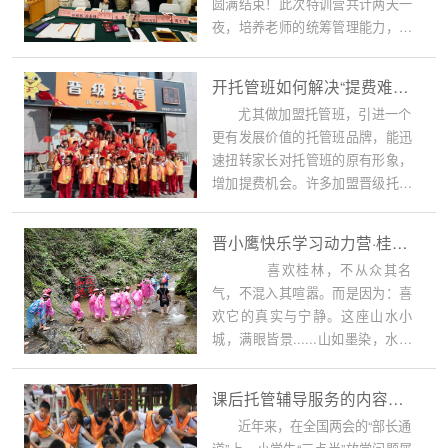
圆满结束！此次特训营共计两天一
夜，培养老师的统筹管理能力，让
老师学会当校长...
开托管班如何解决“提费难”加盟品牌怎么解决
尤其做加盟托管班，引进一个
更有发展价值的托管班品牌，能迅
速扭转家长对托管班的原有形象，
增加提费机会。许多加盟晋级托管
反映，加盟后，无论托管班装修设
计、教育理念、教学水平和管理都
晋小鹰快乐学习动力营·桂林DAY3 | 游山水之间，来一场用自然唤醒快乐课堂
较之前有很大特色，上档次了，吸
喜欢桂林，不从众其名
引很多家长，得到家长很高的口
气，不混入其喧嚣。而是因为：喜
碑。
欢它的真实与宁静。这座山水小
城，满眼皆景......山如墨染，水若
明镜。7月7日《晋...
课后托管辅导服务的内容到底是精心设计的？还是应付家长的？效果完全不同
近年来，在全国两会的“部长通