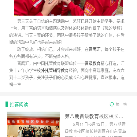
第三天关于自信的主题活动中，艺轩已经开始主动举手，要求
上台，用丰富的语言和情感以及得体的肢体动作做了《我的梦想》
的演讲。当天三赞的环节，团队中很多孩子赞美了她的自信，在后
期的活动中艺轩也是越来越好！
敢于绽放、相信自己，才会越来越好。在
晋鹰汇
，每个孩子在
各方各面都有进步，不断完善人格。
晋鹰汇，由中国托管教育联盟单位——
晋级教育
精心打造，汇
集十五年小学生
校外托管辅导教育
经验，面向中高端家庭，专攻六
到十二岁孩子，关注孩子们的心灵成长和心理健康，直达根本，造
福一生！
推荐阅读
换一换
第八期晋级教育校区校长特训营圆满结束！
5月11日-5月12日，第八期晋
级教育校区校长特训营在山东青岛