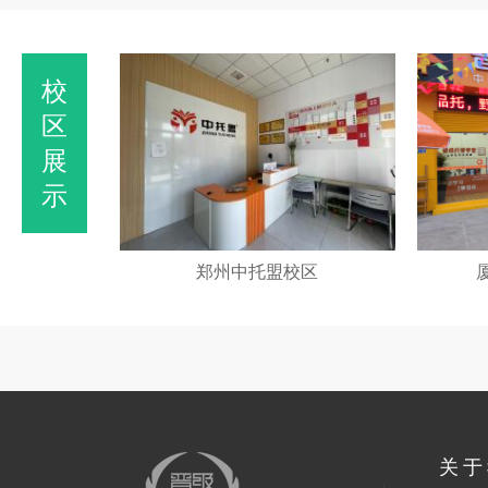
校
区
展
示
加盟校
郑州中托盟校区
关于