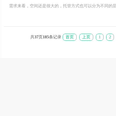
需求来看，空间还是很大的，托管方式也可以分为不同的层次。 托管市场现状：托管机构良
品牌因素是市场的主要选择因素；行业机构水平参差不齐
市场前景巨大。
共
37
页
185
条记录
首页
上页
1
2