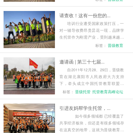
更是逆势上扬，很多托管机构生源爆
满，招生形势好于疫情钱，投资人的
请查收！这有一份您的...
痛点依然是...
培训行业遭受国家政策打压，一
对一辅导收费昂贵昙花一现，品牌学
生托管作为刚需产业，受到越来越多
家长青睐。学校门口的店面招牌，很
标签：
晋级教育
多已经悄然被托管机构占领。尤其是
疫情过后，很多托管机构生源爆满，
邀请函 | 第三十七届...
一些品牌...
自2011年12月28、29日，晋级教
育在湖北襄阳市人民政府大力支持
下，牵头成立中国托管教育联盟以
来，一共举办了36届中国托管教育高
标签：
晋级托管
托管教育高峰论坛
峰论坛、百场晋级中国行会议和300多
场校长高级研修班、精英教师特训营
引进友妈帮学生托管，...
等内训活动，...
如今很多领域都 已经覆盖了
共享经济板块，但还是有很多领域存
在这真空的地带，这就为晋级教育的