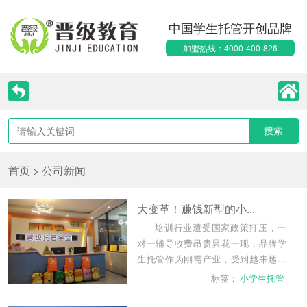
中国学生托管开创品牌
加盟热线：4000-400-826
首页
>
公司新闻
大变革！赚钱新型的小...
培训行业遭受国家政策打压，一
对一辅导收费昂贵昙花一现，品牌学
生托管作为刚需产业，受到越来越多
家长青睐。学校门口的店面招牌，很
标签：
小学生托管
多已经悄然被托管机构占领。尤其是
疫情过后，很多托管机构生源爆满，