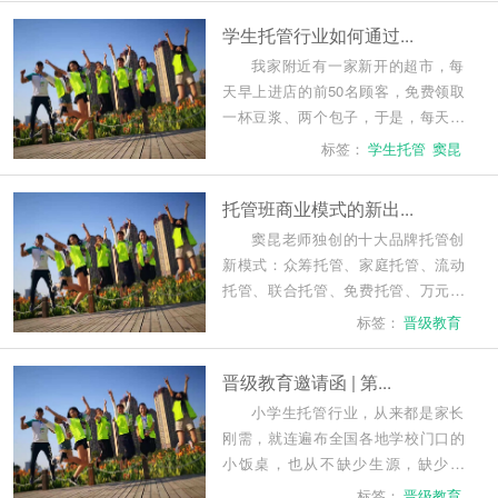
名！
学生托管行业如何通过...
我家附近有一家新开的超市，每
天早上进店的前50名顾客，免费领取
一杯豆浆、两个包子，于是，每天早
上，都有人起早排队，人气旺盛。这
标签：
学生托管
窦昆
不就是免费的早餐吗？
托管班商业模式的新出...
窦昆老师独创的十大品牌托管创
新模式：众筹托管、家庭托管、流动
托管、联合托管、免费托管、万元托
管、智能托管、校内托管、共享托
标签：
晋级教育
管、上市托管。 任何一种模式的成功
使用，都能让你绝处逢生，如虎添
晋级教育邀请函 | 第...
翼，利润倍增...
小学生托管行业，从来都是家长
刚需，就连遍布全国各地学校门口的
小饭桌，也从不缺少生源，缺少的
是：钱。 疫情过后，小学生托管行业
标签：
晋级教育