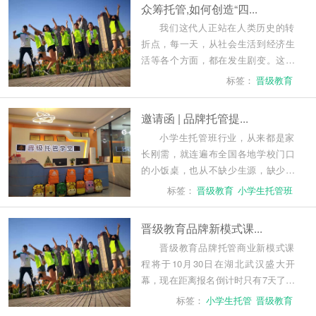
众筹托管,如何创造“四...
一些品牌...
我们这代人正站在人类历史的转
折点，每一天，从社会生活到经济生
活等各个方面，都在发生剧变。这次
大转折的特点是：以和平方式，绝大
标签：
晋级教育
多数人对此浑然不觉。
邀请函 | 品牌托管提...
小学生托管班行业，从来都是家
长刚需，就连遍布全国各地学校门口
的小饭桌，也从不缺少生源，缺少的
是：钱。疫情过后，小学生托管班行
标签：
晋级教育
小学生托管班
业更是逆势上扬，很多小学生托管班
机构生源爆满，招生形势好于疫情
晋级教育品牌新模式课...
钱，投资人...
晋级教育品牌托管商业新模式课
程将于10月30日在湖北武汉盛大开
幕，现在距离报名倒计时只有7天了！
没错！错过这次不知道又要等到何
标签：
小学生托管
晋级教育
时！仅剩的15个名额，大家速速报