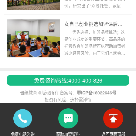
例，研究出了“众筹托管、家庭托
管、流动托管、联合托管、免费托
管、万元托管、智能托管、校内托
女自己创业挑选加盟课后托管机构如何
管，共享托管、上市托管”十个托管
优先选择、加盟品牌挑选；这
的创新模式。
是创业成功的重要环节，高品质的
托管教育加盟品牌可以帮助加盟者
减少经营风险，由于它们本就会有
相应的品牌知名度，可以吸引住生
源，对于加盟者而言，也是背靠大
树好乘凉了。
免费咨询热线:4000-400-826
晋级教育 ©版权所有 备案号：
鄂ICP备18022646号
投资有风险，选择需谨慎
免费电话咨询
获取加盟资料
返回页面顶部