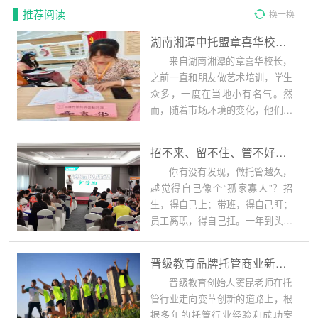
推荐阅读
换一换
湖南湘潭中托盟章喜华校长：艺培转托管，实现成功蜕变
来自湖南湘潭的章喜华校长，
之前一直和朋友做艺术培训，学生
众多，一度在当地小有名气。然
而，随着市场环境的变化，他们敏
锐地察觉到，经济...
招不来、留不住、管不好——团队，是托管机构最大的死穴
你有没有发现，做托管越久，
越觉得自己像个“孤家寡人”？招
生，得自己上；带班，得自己盯；
员工离职，得自己扛。一年到头，
你赚的不是利润...
晋级教育品牌托管商业新模式课程即将来袭！
晋级教育创始人窦昆老师在托
管行业走向变革创新的道路上，根
据多年的托管行业经验和成功案