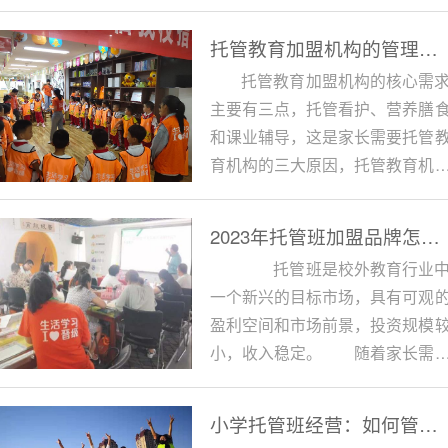
实想要当好老师...
托管教育加盟机构的管理运营技巧！懂得托管班核心运营是关键
托管教育加盟机构的核心需
主要有三点，托管看护、营养膳
和课业辅导，这是家长需要托管
育机构的三大原因，托管教育机
之所以火爆，也是因为在教育市
中切割出了属于自己的定位！
2023年托管班加盟品牌怎么打造,这3点需要关注
托管班是校外教育行业
一个新兴的目标市场，具有可观
盈利空间和市场前景，投资规模
小，收入稳定。 随着家长需
的增加和多样化...
小学托管班经营：如何管理调皮的小学生