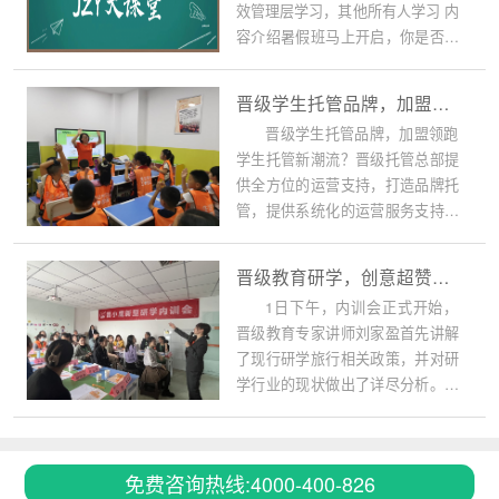
效管理层学习，其他所有人学习 内
容介绍暑假班马上开启，你是否正
在被这些问题...
晋级学生托管品牌，加盟领跑学生托管新潮流
晋级学生托管品牌，加盟领跑
学生托管新潮流？晋级托管总部提
供全方位的运营支持，打造品牌托
管，提供系统化的运营服务支持体
系，让每位托管加盟校区省心、运
营更舒心。
晋级教育研学，创意超赞！长治站晋小鹰新型研学内训会圆满结束！
1日下午，内训会正式开始，
晋级教育专家讲师刘家盈首先讲解
了现行研学旅行相关政策，并对研
学行业的现状做出了详尽分析。在
课程初期，先为学员们搭建一个初
步框架，便于后续的学习。 随后，
晋级教育专家们分别开始介绍晋小
免费咨询热线:4000-400-826
鹰的六大研学项目，呼吁参会校长