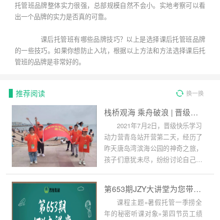
托管班品牌整体实力很强，总部规模自然不会小。实地考察可以看
出一个品牌的实力是否真的可靠。
课后托管班有哪些品牌技巧？以上是选择课后托管班品牌
的一些技巧。如果你想防止入坑，根据以上方法和方法选择课后托
管班的品牌是非常好的。
推荐阅读
换一换
栈桥观海 乘舟破浪 | 晋级快乐学习动力营青岛站第二日精彩继续
2021年7月2日，晋级快乐学习
动力营青岛站开营第二天，经历了
昨天唐岛湾滨海公园的神奇之旅，
孩子们意犹未尽，纷纷讨论自己昨
天的收获和心得。
第653期JZY大讲堂为您带来：暑假托管一季捞全年的秘密
课程主题»暑假托管一季捞全
年的秘密听课对象»第四节员工绩