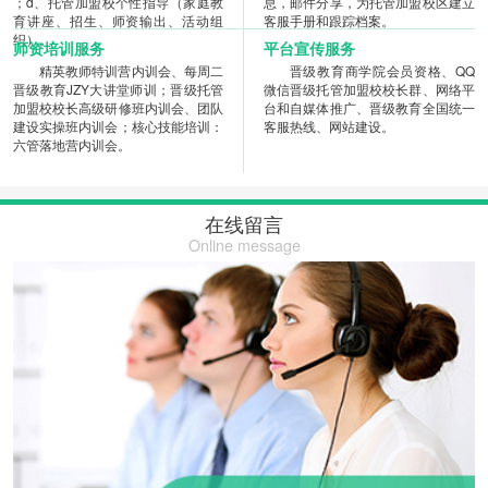
；d、托管加盟校个性指导（家庭教
息，邮件分享，为托管加盟校区建立
育讲座、招生、师资输出、活动组
客服手册和跟踪档案。
织）。
师资培训服务
平台宣传服务
精英教师特训营内训会、每周二
晋级教育商学院会员资格、QQ
晋级教育JZY大讲堂师训；晋级托管
微信晋级托管加盟校校长群、网络平
加盟校校长高级研修班内训会、团队
台和自媒体推广、晋级教育全国统一
建设实操班内训会；核心技能培训：
客服热线、网站建设。
六管落地营内训会。
在线留言
Online message