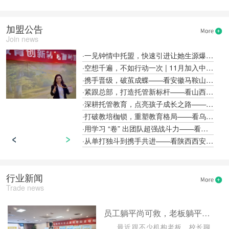
加盟公告
Join news
·一见钟情中托盟，快速引进让她生源爆满!
·空想千遍，不如行动一次 | 11月加入中托盟，托管创业即刻启航
·携手晋级，破茧成蝶——看安徽马鞍山孙洋校长的中托盟故事
·紧跟总部，打造托管新标杆——看山西晋中闫赟校长的中托盟故事
·深耕托管教育，点亮孩子成长之路——看湖北荆门魏莹校长的中托盟故事
·打破教培枷锁，重塑教育格局——看乌鲁木齐天山区佟雪晶校长的中托盟故事
·用学习 “卷” 出团队超强战斗力——看贵州遵义朱民丰校长的中托盟故事
·从单打独斗到携手共进——看陕西西安高乐校长的中托盟故事
行业新闻
Trade news
员工躺平尚可救，老板躺平真没救——致不想关门的托管校长
最近跟不少机构老板、校长聊