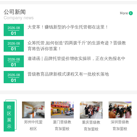
1天前
·太原周女士申请获取加盟资料
公司新闻
2天前
·青岛范女士申请获取加盟资料
Company news
2天前
·新余朱女士申请获取加盟资料
大变革！赚钱新型的小学生托管都在这里！
2天前
·绍兴常先生申请获取加盟资料
2026-08
01
2天前
·周口马先生申请获取加盟资料
众筹托管,如何创造“四两拨千斤”的生源奇迹？晋级教
2天前
·济南刘女士申请获取加盟资料
2026-08
育将告诉你答案！
01
1小时前
·湖州陈先生申请获取加盟资料
邀请函 | 品牌托管提价增收实操班，正在火热报名中
2026-08
1小时前
01
·扬州挽先生申请获取加盟资料
1小时前
·大同李先生申请获取加盟资料
晋级教育品牌新模式课程又有一批校长落地
2026-08
2小时前
01
·苏州李女士申请获取加盟资料
2小时前
·邢台余先生申请获取加盟资料
4小时前
·成都王女士申请获取加盟资料
7小时前
·洛阳程先生申请获取加盟资料
校
区
展
郑州中托盟
圳晋级教
厦门晋级教
深圳晋级教
重庆晋级教
示
校区
育加盟校
育加盟校
育加盟校
育加盟校