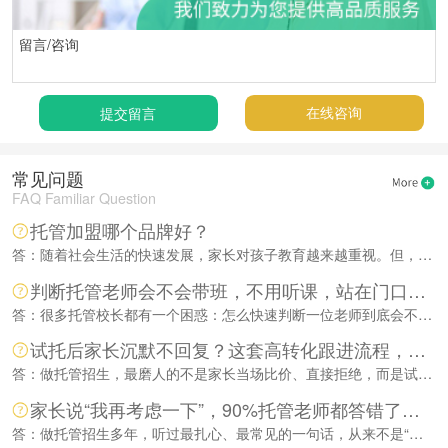
在线咨询
常见问题
FAQ Familiar Question
托管加盟哪个品牌好？
答：随着社会生活的快速发展，家长对孩子教育越来越重视。但，很多家长工作繁忙，并没有太多的时间陪伴和教育孩子。如何能够让孩子多锻炼，在玩耍中学习，给孩子报名一个托管学校就是不错的选择。
判断托管老师会不会带班，不用听课，站在门口看一眼就懂
答：很多托管校长都有一个困惑：怎么快速判断一位老师到底会不会带班、能不能带好班？其实根本不用长时间听课、不用观察一周，更不用等家长反馈...
试托后家长沉默不回复？这套高转化跟进流程，告别内耗丢单
答：做托管招生，最磨人的不是家长当场比价、直接拒绝，而是试托体验一切顺利，孩子全程开心适应，家长态度温和有礼，试完却彻底失联。微信发消...
家长说“我再考虑一下”，90%托管老师都答错了！零反感逼单话术，直接套用
答：做托管招生多年，听过最扎心、最常见的一句话，从来不是“太贵了”“不需要”，而是轻飘飘的一句：“我再考虑一下。”绝大多数前台、咨询师...