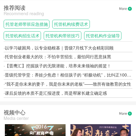
推荐阅读
Recommend reading
托管老师带班应急措施
托管机构续费话术
托管机构招生话术
托管机构带班技巧
托管机构作业辅导
开学季
晋级大会·南宁站
托管机构转型
一老一小融合托管
·以学习破困局，以专业稳根基｜晋级7月线下大会精彩回顾
·托管创业者最大的坎：不怕辛苦招生，最怕同行恶意抹黑
·【晋鹰汇】挖掘孩子的无限潜能，培养未来领袖的摇篮！
·晋级托管学堂：养娃少焦虑！相信孩子的 “积极动机”，比纠正100个缺点更重要
·“我不是你未来的妻子，我是你未来的老板”——致所有做教育的女性
·课后反馈的本质不是汇报进度，而是帮家长建立确定感
视频中心
Media center